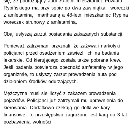
się, że podróżujący audi 30-letni mieszkaniec Powiatu
Rypińskiego ma przy sobie po dwa zawiniątka i woreczki
z amfetaminą i marihuaną a 48-letni mieszkaniec Rypina
woreczek strunowy z amfetaminą.
Obaj usłyszą zarzut posiadania zakazanych substancji.
Ponieważ zatrzymani przyznali, że zażywali narkotyki
policjanci przed osadzeniem zawieźli ich na badania
lekarskie. Od kierującego została także pobrana krew.
Jeśli badania potwierdzą obecność amfetaminy w jego
organizmie, to usłyszy zarzut prowadzenia auta pod
działaniem środków odurzających.
Mężczyzna musi się liczyć z zakazem prowadzenia
pojazdów. Policjanci już zatrzymali mu uprawnienia do
kierowania. Dodatkowo czekają go dotkliwe kary
finansowe. To przestępstwo zagrożone jest karą do 3 lat
pozbawienia wolności.