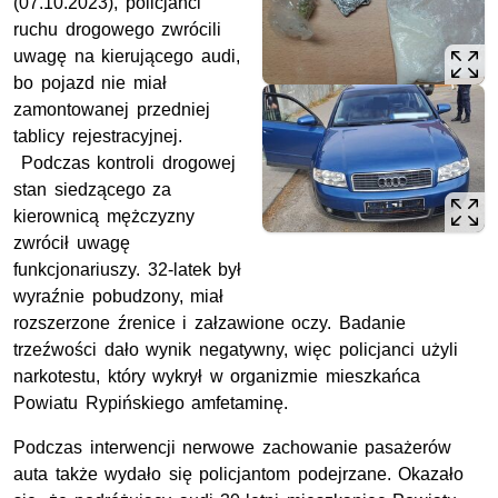
(07.10.2023), policjanci
ruchu drogowego zwrócili
uwagę na kierującego audi,
bo pojazd nie miał
zamontowanej przedniej
tablicy rejestracyjnej.
Podczas kontroli drogowej
stan siedzącego za
kierownicą mężczyzny
zwrócił uwagę
funkcjonariuszy. 32-latek był
wyraźnie pobudzony, miał
rozszerzone źrenice i załzawione oczy. Badanie
trzeźwości dało wynik negatywny, więc policjanci użyli
narkotestu, który wykrył w organizmie mieszkańca
Powiatu Rypińskiego amfetaminę.
Podczas interwencji nerwowe zachowanie pasażerów
auta także wydało się policjantom podejrzane. Okazało