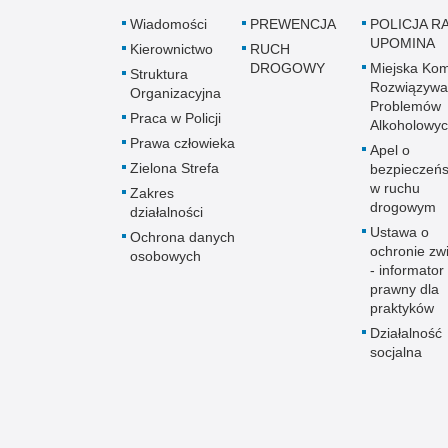
Wiadomości
PREWENCJA
POLICJA RA
UPOMINA
Kierownictwo
RUCH
DROGOWY
Miejska Kom
Struktura
Rozwiązywa
Organizacyjna
Problemów
Praca w Policji
Alkoholowy
Prawa człowieka
Apel o
Zielona Strefa
bezpieczeń
w ruchu
Zakres
drogowym
działalności
Ustawa o
Ochrona danych
ochronie zw
osobowych
- informator
prawny dla
praktyków
Działalność
socjalna