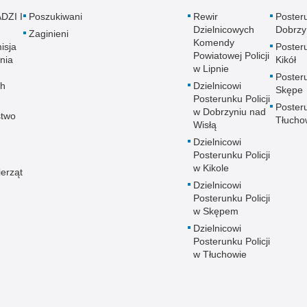
DZI I
Poszukiwani
Rewir
Posteru
Dzielnicowych
Dobrzy
Zaginieni
Komendy
isja
Posteru
Powiatowej Policji
nia
Kikół
w Lipnie
Posteru
ch
Dzielnicowi
Skępe
Posterunku Policji
Posteru
w Dobrzyniu nad
stwo
Tłucho
Wisłą
Dzielnicowi
Posterunku Policji
w Kikole
ierząt
Dzielnicowi
Posterunku Policji
w Skępem
Dzielnicowi
Posterunku Policji
w Tłuchowie