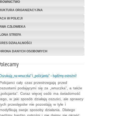
EROWNICTWO
RUKTURA ORGANIZACYJNA
ACA W POLICJI
AWA CZŁOWIEKA
ELONA STREFA
KRES DZIAŁALNOŚCI
HRONA DANYCH OSOBOWYCH
Polecamy
Oszukują „na wnuczka” i „policjanta” – bądźmy ostrożni!
Policjanci cały czas przestrzegają przed
oszustami podającymi się za „wnuczka”, a także
„policjanta”. Coraz więcej osób ma świadomość
tego, w jaki sposób działają oszuści, ale sprawcy
tych przestępstw nie pozostają w tyle i
modyfikują swoje sposoby działania. Dlatego
bądźmy bardzo ostrożni i nie dajmy się okraść.