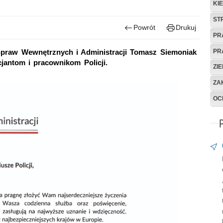
KI
ST
Powrót
Drukuj
PR
PR
Spraw Wewnętrznych i Administracji Tomasz Siemoniak
cjantom i pracownikom Policji.
ZI
ZA
OC