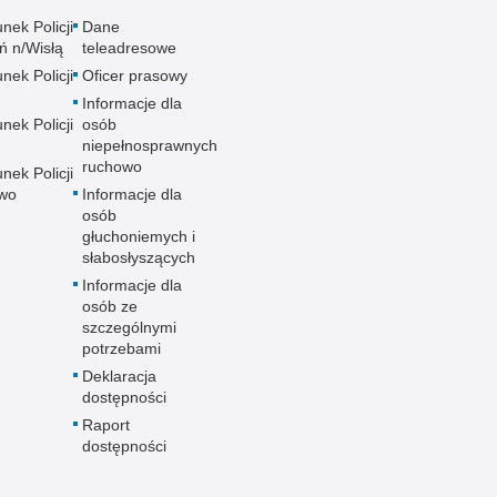
nek Policji
Dane
ń n/Wisłą
teleadresowe
nek Policji
Oficer prasowy
Informacje dla
nek Policji
osób
niepełnosprawnych
ruchowo
nek Policji
wo
Informacje dla
osób
głuchoniemych i
słabosłyszących
Informacje dla
osób ze
szczególnymi
potrzebami
Deklaracja
dostępności
Raport
dostępności