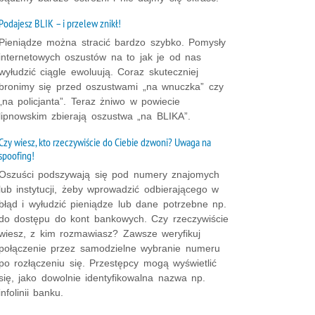
Podajesz BLIK – i przelew znikł!
Pieniądze można stracić bardzo szybko. Pomysły
internetowych oszustów na to jak je od nas
wyłudzić ciągle ewoluują. Coraz skuteczniej
bronimy się przed oszustwami „na wnuczka” czy
„na policjanta”. Teraz żniwo w powiecie
lipnowskim zbierają oszustwa „na BLIKA”.
Czy wiesz, kto rzeczywiście do Ciebie dzwoni? Uwaga na
spoofing!
Oszuści podszywają się pod numery znajomych
lub instytucji, żeby wprowadzić odbierającego w
błąd i wyłudzić pieniądze lub dane potrzebne np.
do dostępu do kont bankowych. Czy rzeczywiście
wiesz, z kim rozmawiasz? Zawsze weryfikuj
połączenie przez samodzielne wybranie numeru
po rozłączeniu się. Przestępcy mogą wyświetlić
się, jako dowolnie identyfikowalna nazwa np.
infolinii banku.